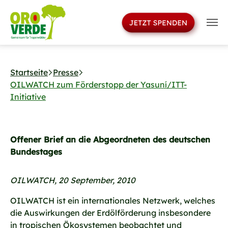
>
Skip to main navigation
Skip to main content
Skip to page footer
Startseite
Presse
OILWATCH zum Förderstopp der Yasuní/ITT-
Initiative
Offener Brief an die Abgeordneten des deutschen
Bundestages
OILWATCH, 20 September, 2010
OILWATCH ist ein internationales Netzwerk, welches
die Auswirkungen der Erdölförderung insbesondere
in tropischen Ökosystemen beobachtet und