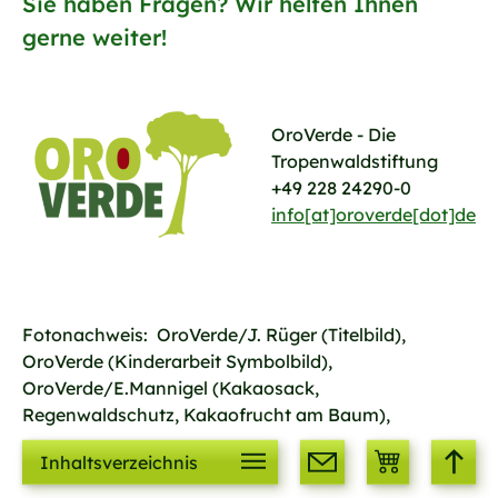
Sie haben Fragen? Wir helfen Ihnen
gerne weiter!
OroVerde - Die
Tropenwaldstiftung
+49 228 24290-0
info[at]oroverde[dot]de
Fotonachweis: OroVerde/J. Rüger (Titelbild),
OroVerde (Kinderarbeit Symbolbild),
OroVerde/E.Mannigel (Kakaosack,
Regenwaldschutz, Kakaofrucht am Baum),
OroVerde/ H. Menningel (Schokolade), BMZ (Siegel),
Inhaltsverzeichnis
Stiftung Umwelt und Entwicklung NRW (Siegel)