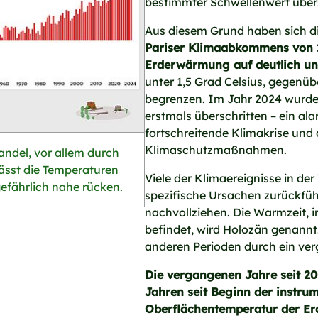
bestimmter Schwellenwert übers
Aus diesem Grund haben sich d
Pariser Klimaabkommens von 
Erderwärmung auf deutlich unt
unter 1,5 Grad Celsius, gegenüb
begrenzen. Im Jahr 2024 wurde
erstmals überschritten – ein al
fortschreitende Klimakrise und 
Klimaschutzmaßnahmen.
ndel, vor allem durch
lässt die Temperaturen
Viele der Klimaereignisse in de
gefährlich nahe rücken.
spezifische Ursachen zurückführ
nachvollziehen. Die Warmzeit, in
befindet, wird Holozän genannt.
anderen Perioden durch ein verg
Die vergangenen Jahre seit 20
Jahren seit Beginn der instru
Oberflächentemperatur der Er