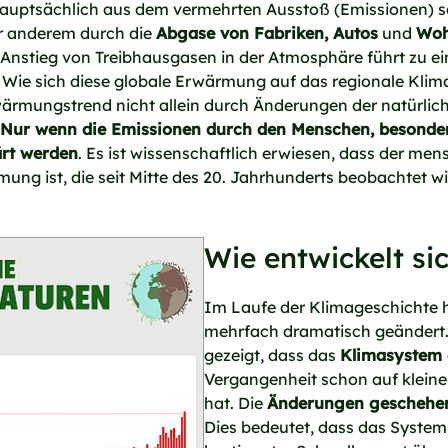
hauptsächlich aus dem vermehrten Ausstoß (Emissionen) 
er anderem durch die
Abgase von Fabriken, Autos
und
Woh
r Anstieg von Treibhausgasen in der Atmosphäre führt zu e
Wie sich diese globale Erwärmung auf das regionale Klima 
ärmungstrend nicht allein durch Änderungen der natürliche
Nur wenn die Emissionen durch den Menschen, besonde
ärt werden
. Es ist wissenschaftlich erwiesen, dass der men
ung ist, die seit Mitte des 20. Jahrhunderts beobachtet w
Wie entwickelt si
Im Laufe der Klimageschichte h
mehrfach dramatisch geändert.
gezeigt, dass das
Klimasystem e
Vergangenheit schon auf kleine
hat. Die
Änderungen geschehen 
Dies bedeutet, dass das System v