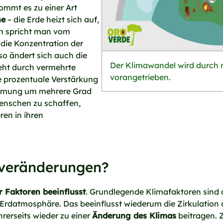
kommt es zu einer Art
he
– die Erde heizt sich auf,
en spricht man vom
 die Konzentration der
o ändert sich auch die
Der Klimawandel wird durch 
eht durch vermehrte
vorangetrieben.
ge prozentuale Verstärkung
wärmung um mehrere Grad
Menschen zu schaffen,
ren in ihren
averänderungen?
r Faktoren beeinflusst
. Grundlegende Klimafaktoren sind 
Erdatmosphäre. Das beeinflusst wiederum die Zirkulation
hrerseits wieder zu einer
Änderung des Klimas
beitragen. 