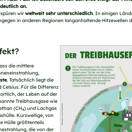
deutlich an.
spüren wir
weltweit sehr unterschiedlich
. In einigen Län
gegen in anderen Regionen langanhaltende Hitzewellen di
fekt?
ss die mittlere
nneneinstrahlung,
ste
. Tatsächlich liegt die
 Celsius. Für die Differenz
rtlich, der Leben auf der
nannte Treibhausgase wie
Methan (CH
) und Lachgas
4
shülle. Kurzwellige, von
 Hülle größtenteils
mestrahlung, die von der