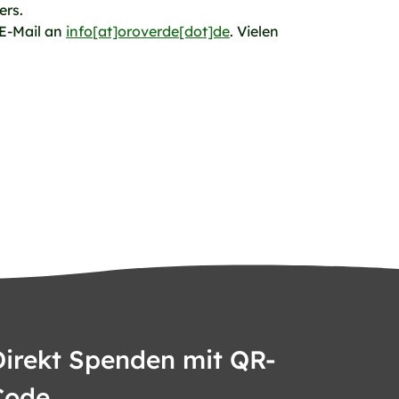
ers.
 E-Mail an
info[at]oroverde[dot]de
. Vielen
Direkt Spenden mit QR-
Code