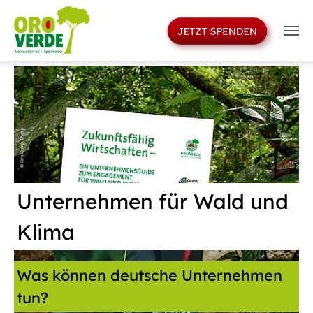
>
Skip to main navigation
Skip to main content
Skip to page footer
Unternehmen für Wald und
Klima
Was können deutsche Unternehmen
tun?