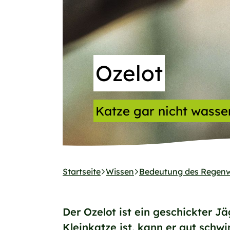
Ozelot
Katze gar nicht wasse
Startseite
Wissen
Bedeutung des Regen
Der Ozelot ist ein geschickter J
Kleinkatze ist, kann er gut sch