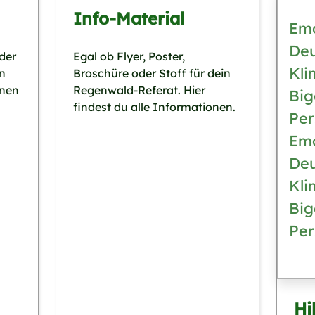
Info-Material
Emo
Deu
 der
Egal ob Flyer, Poster,
Kli
n
Broschüre oder Stoff für dein
inen
Regenwald-Referat. Hier
Big
findest du alle Informationen.
Per
Emo
Deu
Kli
Big
Per
Hi