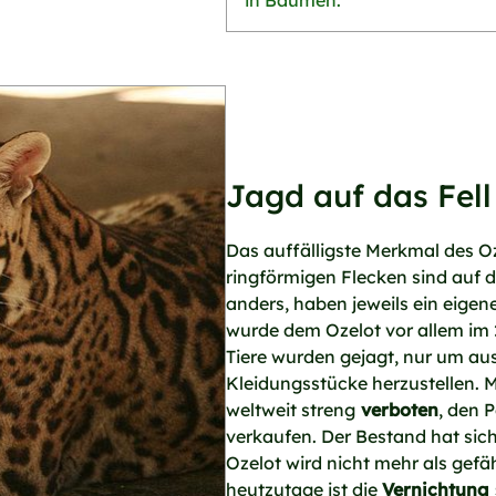
in Bäumen.
Jagd auf das Fell
Das auffälligste Merkmal des Oze
ringförmigen Flecken sind auf d
anders, haben jeweils ein eigen
wurde dem Ozelot vor allem im 
Tiere wurden gejagt, nur um au
Kleidungsstücke herzustellen. Mi
weltweit streng
verboten
, den 
verkaufen. Der Bestand hat sich
Ozelot wird nicht mehr als gefä
heutzutage ist die
Vernichtung