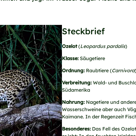
Steckbrief
Ozelot
(
Leopardus pardalis
)
Klasse:
Säugetiere
Ordnung:
Raubtiere (
Carnivora
Verbreitung:
Wald- und Buschla
Südamerika
Nahrung:
Nagetiere und andere 
Wasserschweine aber auch Vöge
Kaimane. In der Regenzeit Fisch
Besonderes:
Das Fell des Ozelo