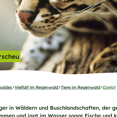
rscheu
waldes
Vielfalt im Regenwald
Tiere im Regenwald
Ozelot
äger in Wäldern und Buschlandschaften, der ge
wimmen und jagt im Wasser sogar Fische und 