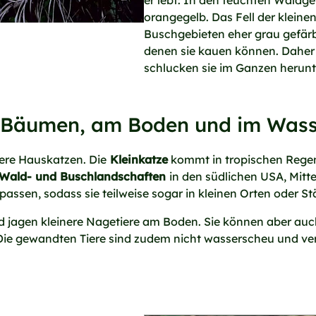
er lebt: In den feuchten Waldgeb
orangegelb. Das Fell der kleinen
Buschgebieten eher grau gefärb
denen sie kauen können. Daher r
schlucken sie im Ganzen herunt
n Bäumen, am Boden und im Was
ere Hauskatzen. Die
Kleinkatze
kommt in tropischen Regen
Wald- und Buschlandschaften
in den südlichen USA, Mit
ssen, sodass sie teilweise sogar in kleinen Orten oder Stä
 jagen kleinere Nagetiere am Boden. Sie können aber auch
Die gewandten Tiere sind zudem nicht wasserscheu und ve