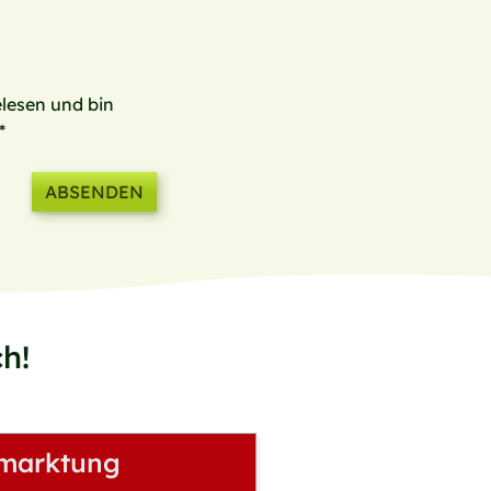
lesen und bin
*
h!
marktung