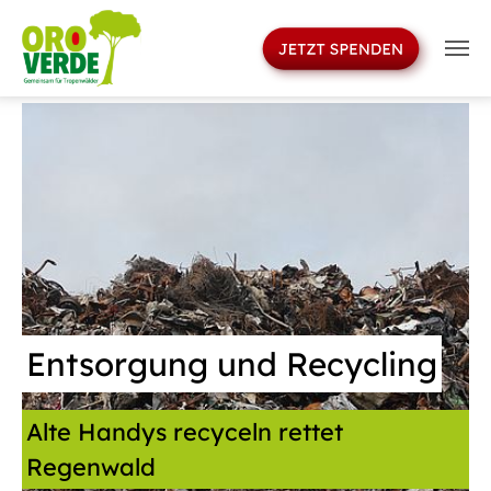
>
Skip to main navigation
Skip to main content
Skip to page footer
Entsorgung und Recycling
Alte Handys recyceln rettet
Regenwald