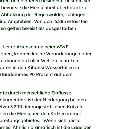
arten den Planeten besiedeln. Deshalb sei
, bevor sie die Menschheit überhaupt zu
 Abholzung der Regenwälder, schlagen
sind Amphibien. Von den 6.285 erfassten
en gelten bereist als ausgestorben,
mes, Leiter Artenschutz beim WWF
gionen, können kleine Veränderungen oder
pulationen auf aller Welt zu schaffen
waren in den Kihansi Wasserfällen in
 Staudammes 90 Prozent auf dem
erate durch menschliche Einflüsse
dokumentiert ist der Niedergang bei den
h etwa 3.200 der majestätischen Katzen
lassen die Menschen den Katzen immer
rbreitungsgebietes. "Wenn sich diese
omes. Ähnlich dramatisch ist die Lage der