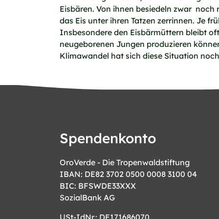
Eisbären. Von ihnen besiedeln zwar noch r
das Eis unter ihren Tatzen zerrinnen. Je f
Insbesondere den Eisbärmüttern bleibt oft
neugeborenen Jungen produzieren können. 
Klimawandel hat sich diese Situation noch
Spendenkonto
OroVerde - Die Tropenwaldstiftung
IBAN: DE82 3702 0500 0008 3100 04
BIC: BFSWDE33XXX
SozialBank AG
USt-IdNr.: DE171686070