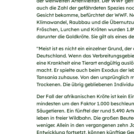
der weltweiten Artenvielfalt. Der WWF geht
auch die Zahl der gefährdeten Spezies noch
Gesicht bekomme, befürchtet der WWF. Ne
Klimawandel, Raubbau und die Übernutzung 
Fröschen, Lurchen und Kröten wurden 1.895
darunter die Goldkröte. Sie gilt als eines
"Meist ist es nicht ein einzelner Grund, d
Deutschland. Wenn das Verbreitungsgebiet
eine Krankheit eine Tierart endgültig auslö
macht. Er spielte auch beim Exodus der le
Tansania zuhause. Von den ursprünglich
Trockenen. Die übrig gebliebenen Individu
Der Fall der afrikanischen Kröte ist kein 
mindesten um den Faktor 1.000 beschleunig
Säugetieren. Ein fünftel der rund 5.490 Art
leben in freier Wildbahn. Die großen Beut
weniger. Allein in den vergangenen zehn J
Entwicklung fortsetzt, können künftige Ge