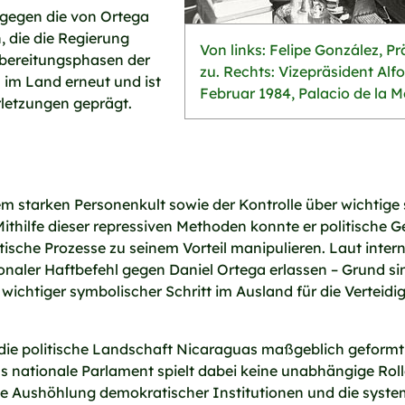
 gegen die von Ortega
 die die Regierung
Von links: Felipe González, Pr
rbereitungsphasen der
zu. Rechts: Vizepräsident Alf
 im Land erneut und ist
Februar 1984, Palacio de la M
letzungen geprägt.
m starken Personenkult sowie der Kontrolle über wichtige st
ithilfe dieser repressiven Methoden konnte er politische 
sche Prozesse zu seinem Vorteil manipulieren. Laut inter
ionaler Haftbefehl gegen Daniel Ortega erlassen – Grund s
n wichtiger symbolischer Schritt im Ausland für die Vertei
ie politische Landschaft Nicaraguas maßgeblich geformt un
 nationale Parlament spielt dabei keine unabhängige Roll
die Aushöhlung demokratischer Institutionen und die sys