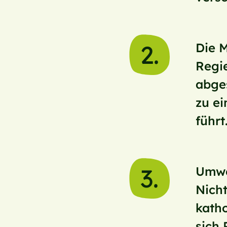
2.
Die M
Regie
abges
zu e
führt
3.
Umwe
Nich
kath
sich 