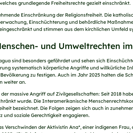
welches grundlegende Freiheitsrechte gezielt einschränkt.
ehmende Einschränkung der Religionsfreiheit. Die katholis
Überwachung, Einschüchterung und behördliche Maßnahmen i
äten eingeschränkt und stimmen aus dem kirchlichen Umfeld
Menschen- und Umweltrechten im 
ragua sind besonders gefährdet und sehen sich Einschüch
erung systematisch körperliche Angriffe und willkürliche I
e Bevölkerung zu festigen. Auch im Jahr 2025 halten die Sc
 weiter an.
t der massive Angriff auf Zivilgesellschaften: Seit 2018 ha
eschränkt wurde. Die Interamerikanische Menschenrechts
reiheit bezeichnet. Die Folgen zeigen sich auch in zuneh
z und soziale Gerechtigkeit engagieren.
das Verschwinden der Aktivistin Ana*, einer indigenen Frau