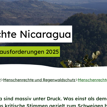
hte Nicaragua
rausforderungen 2025
t
Menschenrechte und Regenwaldschutz
Menschenrecht
 sind massiv unter Druck. Was einst als dem
s kritische Stimmen gezielt zum Schweigen br