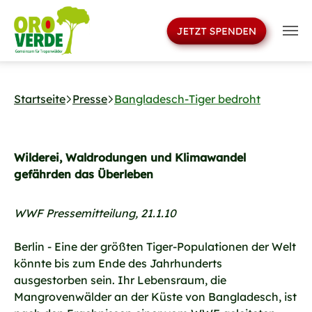
>
Skip to main navigation
Skip to main content
Skip to page footer
Startseite
Presse
Bangladesch-Tiger bedroht
Wilderei, Waldrodungen und Klimawandel
gefährden das Überleben
WWF Pressemitteilung, 21.1.10
Berlin - Eine der größten Tiger-Populationen der Welt
könnte bis zum Ende des Jahrhunderts
ausgestorben sein. Ihr Lebensraum, die
Mangrovenwälder an der Küste von Bangladesch, ist