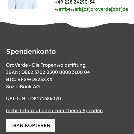
+49 228 24290-34
wettbewerb[at]oroverde[dot]de
Spendenkonto
OroVerde - Die Tropenwaldstiftung
IBAN: DE82 3702 0500 0008 3100 04
BIC: BFSWDE33XXX
SozialBank AG
USt-IdNr.: DE171686070
mehr Informationen zum Thema Spenden
IBAN KOPIEREN