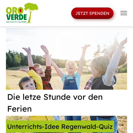
>
Skip to main navigation
Skip to main content
Skip to page footer
Die letze Stunde vor den
Ferien
Unterrichts-Idee Regenwald-Quiz