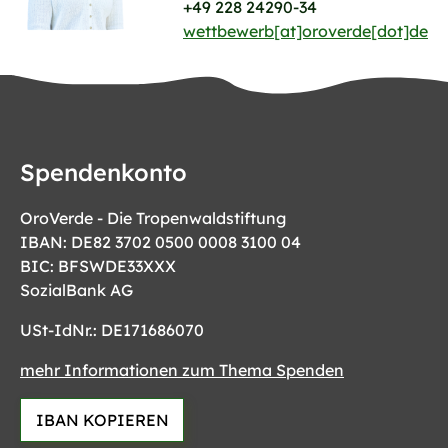
+49 228 24290-34
wettbewerb[at]oroverde[dot]de
Spendenkonto
OroVerde - Die Tropenwaldstiftung
IBAN: DE82 3702 0500 0008 3100 04
BIC: BFSWDE33XXX
SozialBank AG
USt-IdNr.: DE171686070
mehr Informationen zum Thema Spenden
IBAN KOPIEREN