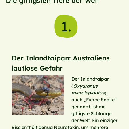
Die giftigsten Tiere der Welt
1.
Der Inlandtaipan: Australiens
lautlose Gefahr
Der Inlandtaipan
(
Oxyuranus
microlepidotus
),
auch „Fierce Snake“
genannt, ist die
giftigste Schlange
der Welt. Ein einziger
Biss enthält genug Neurotoxin, um mehrere