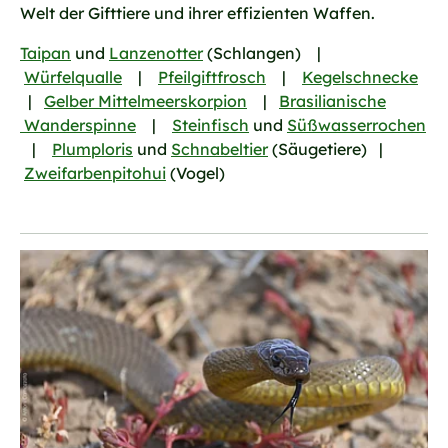
Welt der Gifttiere und ihrer effizienten Waffen.
Taipan
und
Lanzenotter
(Schlangen) |
Würfelqualle
|
Pfeilgiftfrosch
|
Kegelschnecke
|
Gelber Mittelmeerskorpion
|
Brasilianische
Wanderspinne
|
Steinfisch
und
Süßwasserrochen
|
Plumploris
und
Schnabeltier
(Säugetiere) |
Zweifarbenpitohui
(Vogel)