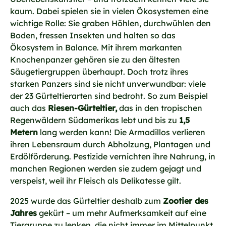
kaum. Dabei spielen sie in vielen Ökosystemen eine
wichtige Rolle: Sie graben Höhlen, durchwühlen den
Boden, fressen Insekten und halten so das
Ökosystem in Balance. Mit ihrem markanten
Knochenpanzer gehören sie zu den ältesten
Säugetiergruppen überhaupt. Doch trotz ihres
starken Panzers sind sie nicht unverwundbar: viele
der 23 Gürteltierarten sind bedroht. So zum Beispiel
auch das
Riesen-Gürteltier,
das in den tropischen
Regenwäldern Südamerikas lebt und bis zu
1,5
Metern
lang werden kann!
Die Armadillos verlieren
ihren Lebensraum durch Abholzung, Plantagen und
Erdölförderung. Pestizide vernichten ihre Nahrung, in
manchen Regionen werden sie zudem gejagt und
verspeist, weil ihr Fleisch als Delikatesse gilt.
2025 wurde das Gürteltier deshalb zum
Zootier des
Jahres
gekürt – um mehr Aufmerksamkeit auf eine
Tiergruppe zu lenken, die nicht immer im Mittelpunkt