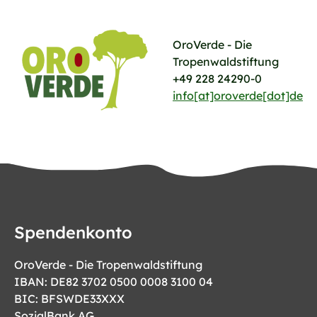
OroVerde - Die
Tropenwaldstiftung
+49 228 24290-0
info[at]oroverde[dot]de
Spendenkonto
OroVerde - Die Tropenwaldstiftung
IBAN: DE82 3702 0500 0008 3100 04
BIC: BFSWDE33XXX
SozialBank AG