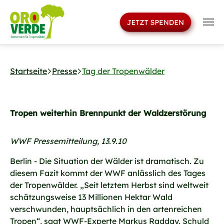
>
Skip to main navigation
Skip to main content
Skip to page footer
Startseite
Presse
Tag der Tropenwälder
Tropen weiterhin Brennpunkt der Waldzerstörung
WWF Pressemitteilung, 13.9.10
Berlin - Die Situation der Wälder ist dramatisch. Zu
diesem Fazit kommt der WWF anlässlich des Tages
der Tropenwälder. „Seit letztem Herbst sind weltweit
schätzungsweise 13 Millionen Hektar Wald
verschwunden, hauptsächlich in den artenreichen
Tropen“, sagt WWF-Experte Markus Radday. Schuld