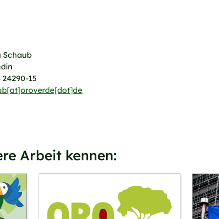
a Schaub
ndin
8 24290-15
b[at]oroverde[dot]de
re Arbeit kennen: