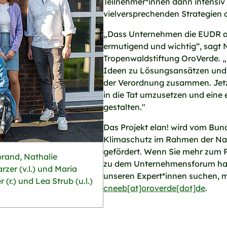
Teilnehmer*innen dann intensiv
vielversprechenden Strategien 
„Dass Unternehmen die EUDR al
ermutigend und wichtig“, sagt
Tropenwaldstiftung OroVerde. „
Ideen zu Lösungsansätzen und 
der Verordnung zusammen. Jetzt 
in die Tat umzusetzen und eine
gestalten."
Das Projekt elan! wird vom Bun
Klimaschutz im Rahmen der Nat
gefördert. Wenn Sie mehr zum P
brand, Nathalie
zu dem Unternehmensforum hab
zer (v.l.) und Maria
unseren Expert*innen suchen, me
(r.) und Lea Strub (u.l.)
cneeb[at]oroverde[dot]de
.