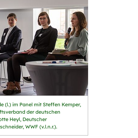
 (l.) im Panel mit Steffen Kemper,
aftsverband der deutschen
otte Heyl, Deutscher
hneider, WWF (v.l.n.r.).