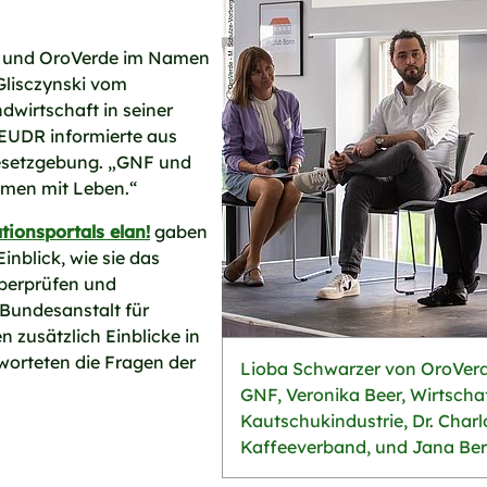
NF und OroVerde im Namen
 Glisczynski vom
wirtschaft in seiner
 EUDR informierte aus
Gesetzgebung. „GNF und
hmen mit Leben.“
ionsportals elan!
gaben
nblick, wie sie das
überprüfen und
 Bundesanstalt für
 zusätzlich Einblicke in
orteten die Fragen der
Lioba Schwarzer von OroVerde
GNF, Veronika Beer, Wirtsch
Kautschukindustrie, Dr. Charl
Kaffeeverband, und Jana Bersc