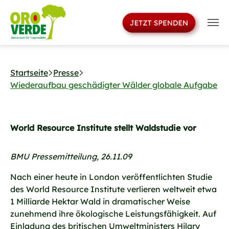
>
Skip to main navigation
Skip to main content
Skip to page footer
Startseite
Presse
Wiederaufbau geschädigter Wälder globale Aufgabe
World Resource Institute stellt Waldstudie vor
BMU Pressemitteilung, 26.11.09
Nach einer heute in London veröffentlichten Studie
des World Resource Institute verlieren weltweit etwa
1 Milliarde Hektar Wald in dramatischer Weise
zunehmend ihre ökologische Leistungsfähigkeit. Auf
Einladung des britischen Umweltministers Hilary