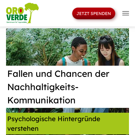
>
Skip to main navigation
Skip to main content
Skip to page footer
Fallen und Chancen der
Nachhaltigkeits-
Kommunikation
Psychologische Hintergründe
verstehen