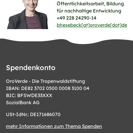
Öffentlichkeitsarbeit, Bildung
für nachhaltige Entwicklung
+49 228 24290-14
bhesebeck[at]oroverde[dot]de
Spendenkonto
OroVerde - Die Tropenwaldstiftung
IBAN: DE82 3702 0500 0008 3100 04
BIC: BFSWDE33XXX
SozialBank AG
USt-IdNr.: DE171686070
mehr Informationen zum Thema Spenden