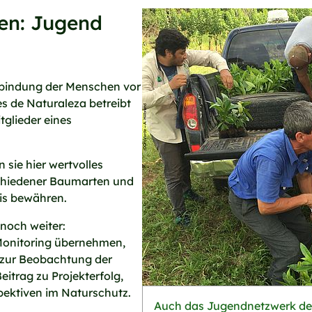
ken: Jugend
Einbindung der Menschen vor
s de Naturaleza betreibt
glieder eines
sie hier wertvolles
schiedener Baumarten und
xis bewähren.
noch weiter:
Monitoring übernehmen,
 zur Beobachtung der
Beitrag zu Projekterfolg,
pektiven im Naturschutz.
Auch das Jugendnetzwerk de