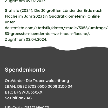
Zugriff am 09.07.2025.
Statista (2024): Die 30 größten Länder der Erde nach
Fläche im Jahr 2023 (in Quadratkilometern). Online
unter
de.statista.com/statistik/daten/studie/3058/umfrage/
30-groessten-laender-der-welt-nach-flaeche/.
Zugriff am 02.04.2024.
Spendenkonto
OroVerde - Die Tropenwaldstiftung
IBAN: DE82 3702 0500 0008 3100 04
BIC: BFSWDE33XXX
SozialBank AG
USt-IdNr.: DE171686070