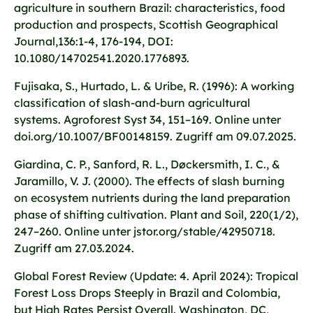
agriculture in southern Brazil: characteristics, food
production and prospects, Scottish Geographical
Journal,136:1-4, 176-194, DOI:
10.1080/14702541.2020.1776893.
Fujisaka, S., Hurtado, L. & Uribe, R. (1996): A working
classification of slash-and-burn agricultural
systems. Agroforest Syst 34, 151–169. Online unter
doi.org/10.1007/BF00148159. Zugriff am 09.07.2025.
Giardina, C. P., Sanford, R. L., Døckersmith, I. C., &
Jaramillo, V. J. (2000). The effects of slash burning
on ecosystem nutrients during the land preparation
phase of shifting cultivation. Plant and Soil, 220(1/2),
247–260. Online unter jstor.org/stable/42950718.
Zugriff am 27.03.2024.
Global Forest Review (Update: 4. April 2024): Tropical
Forest Loss Drops Steeply in Brazil and Colombia,
but High Rates Persist Overall. Washington, DC,