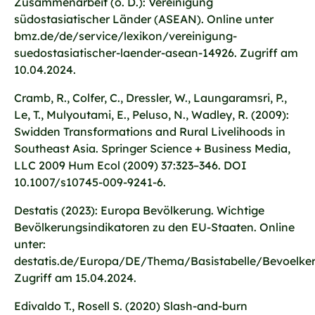
Zusammenarbeit (o. D.): Vereinigung
südostasiatischer Länder (ASEAN). Online unter
bmz.de/de/service/lexikon/vereinigung-
suedostasiatischer-laender-asean-14926. Zugriff am
10.04.2024.
Cramb, R., Colfer, C., Dressler, W., Laungaramsri, P.,
Le, T., Mulyoutami, E., Peluso, N., Wadley, R. (2009):
Swidden Transformations and Rural Livelihoods in
Southeast Asia. Springer Science + Business Media,
LLC 2009 Hum Ecol (2009) 37:323–346. DOI
10.1007/s10745-009-9241-6.
Destatis (2023): Europa Bevölkerung. Wichtige
Bevölkerungsindikatoren zu den EU-Staaten. Online
unter:
destatis.de/Europa/DE/Thema/Basistabelle/Bevoelker
Zugriff am 15.04.2024.
Edivaldo T., Rosell S. (2020) Slash-and-burn