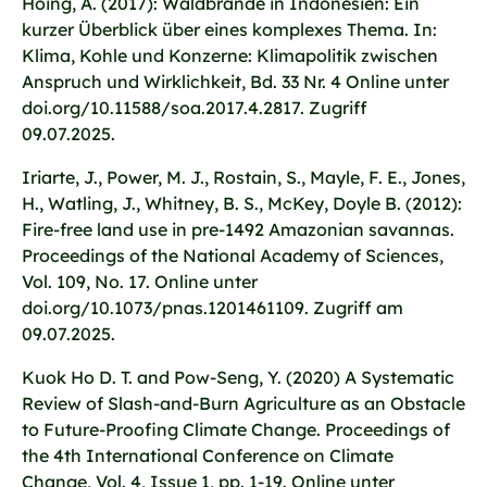
Höing, A. (2017): Waldbrände in Indonesien: Ein
kurzer Überblick über eines komplexes Thema. In:
Klima, Kohle und Konzerne: Klimapolitik zwischen
Anspruch und Wirklichkeit, Bd. 33 Nr. 4 Online unter
doi.org/10.11588/soa.2017.4.2817. Zugriff
09.07.2025.
Iriarte, J., Power, M. J., Rostain, S., Mayle, F. E., Jones,
H., Watling, J., Whitney, B. S., McKey, Doyle B. (2012):
Fire-free land use in pre-1492 Amazonian savannas.
Proceedings of the National Academy of Sciences,
Vol. 109, No. 17. Online unter
doi.org/10.1073/pnas.1201461109. Zugriff am
09.07.2025.
Kuok Ho D. T. and Pow-Seng, Y. (2020) A Systematic
Review of Slash-and-Burn Agriculture as an Obstacle
to Future-Proofing Climate Change. Proceedings of
the 4th International Conference on Climate
Change, Vol. 4, Issue 1, pp. 1-19. Online unter