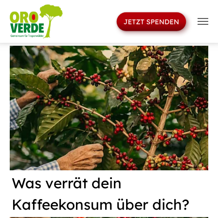
>
Skip to main navigation
Skip to main content
Skip to page footer
Was verrät dein
Kaffeekonsum über dich?