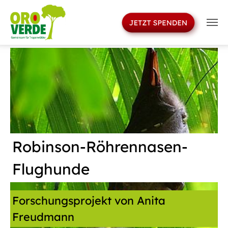
>
Skip to main navigation
Skip to main content
Skip to page footer
Robinson-Röhrennasen-
Flughunde
Forschungsprojekt von Anita
Freudmann