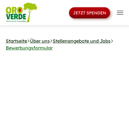
>
Skip to main navigation
Skip to main content
Skip to page footer
Startseite
Über uns
Stellenangebote und Jobs
Bewerbungsformular