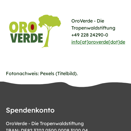
OroVerde - Die
Tropenwaldstiftung
+49 228 24290-0
info[at]oroverde[dot]de
Fotonachweis: Pexels (Titelbild).
Spendenkonto
OroVerde - Die Tropenwaldstiftung
IBAN: DE82 3702 0500 0008 3100 04