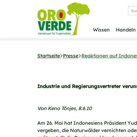
>
Suc
Wissen
Handeln
Skip to main navigation
Skip to main content
Skip to page footer
Startseite
Presse
Reaktionen auf Indone
Industrie und Regierungsvertreter verun
Von Keno Tönjes, 8.6.10
Am 26. Mai hat Indonesiens Präsident Yud
vergeben, die Naturwälder vernichten ode