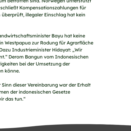
ium betroffen sind. Norwegen unterstützt
s schließt Kompensationszahlungen für
erprüft, illegaler Einschlag hat kein
Landwirtschaftsminister Bayu hat keine
 in Westpapua zur Rodung für Agrarfläche
Dazu Industrieminister Hidayat: „Wir
plant.“ Derom Bangun vom Indonesischen
rigkeiten bei der Umsetzung der
en könne.
Sinn dieser Vereinbarung war der Erhalt
hmen der indonesischen Gesetze
r das tun.“