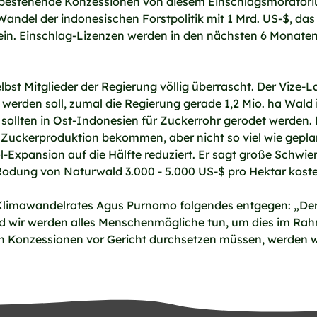
uch bestehende Konzessionen von diesem Einschlagsmorator
ndel der indonesischen Forstpolitik mit 1 Mrd. US-$, da
n. Einschlag-Lizenzen werden in den nächsten 6 Monaten üb
bst Mitglieder der Regierung völlig überrascht. Der Vize-
 werden soll, zumal die Regierung gerade 1,2 Mio. ha Wald
sollten in Ost-Indonesien für Zuckerrohr gerodet werden. 
ie Zuckerproduktion bekommen, aber nicht so viel wie ge
-Expansion auf die Hälfte reduziert. Er sagt große Schwie
odung von Naturwald 3.000 - 5.000 US-$ pro Hektar kost
Klimawandelrates Agus Purnomo folgendes entgegen: „Der 
nd wir werden alles Menschenmögliche tun, um dies im Ra
Konzessionen vor Gericht durchsetzen müssen, werden wi