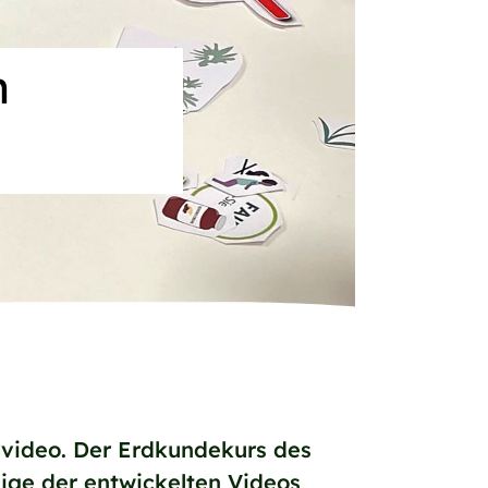
n
ärvideo. Der Erdkundekurs des
ige der entwickelten Videos