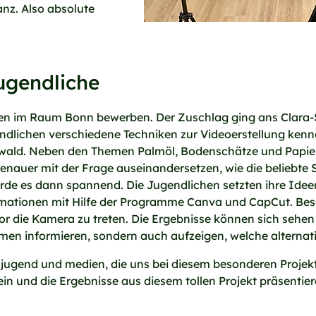
anz. Also absolute
ugendliche
ssen im Raum Bonn bewerben. Der Zuschlag ging ans Cla
endlichen verschiedene Techniken zur Videoerstellung ken
nwald. Neben den Themen Palmöl, Bodenschätze und Papie
 genauer mit der Frage auseinandersetzen, wie die beliebte
urde es dann spannend. Die Jugendlichen setzten ihre Ide
nimationen mit Hilfe der Programme Canva und CapCut. Bes
vor die Kamera zu treten. Die Ergebnisse können sich sehen l
emen informieren, sondern auch aufzeigen, welche alternat
g jugend und medien, die uns bei diesem besonderen Projekt t
in und die Ergebnisse aus diesem tollen Projekt präsentier