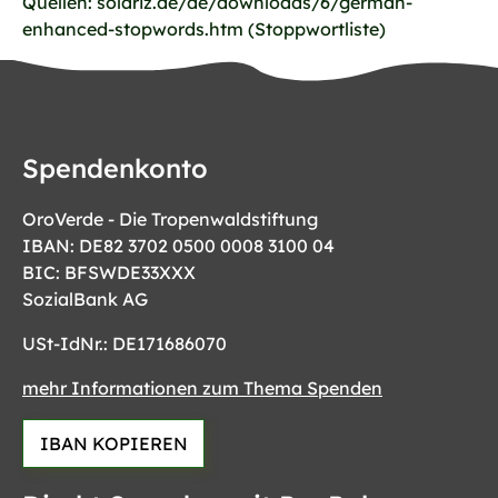
Quellen: solariz.de/de/downloads/6/german-
enhanced-stopwords.htm (Stoppwortliste)
Spendenkonto
OroVerde - Die Tropenwaldstiftung
IBAN: DE82 3702 0500 0008 3100 04
BIC: BFSWDE33XXX
SozialBank AG
USt-IdNr.: DE171686070
mehr Informationen zum Thema Spenden
IBAN KOPIEREN